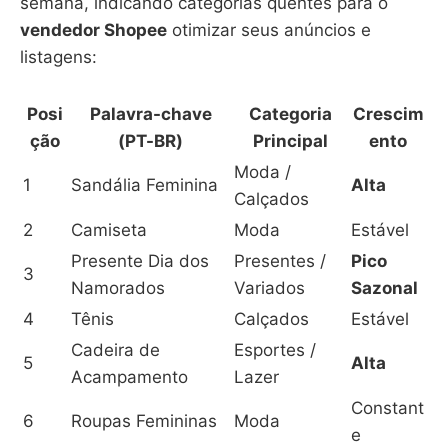
semana, indicando categorias quentes para o
vendedor Shopee
otimizar seus anúncios e
listagens:
Posi
Palavra-chave
Categoria
Crescim
ção
(PT-BR)
Principal
ento
Moda /
1
Sandália Feminina
Alta
Calçados
2
Camiseta
Moda
Estável
Presente Dia dos
Presentes /
Pico
3
Namorados
Variados
Sazonal
4
Tênis
Calçados
Estável
Cadeira de
Esportes /
5
Alta
Acampamento
Lazer
Constant
6
Roupas Femininas
Moda
e