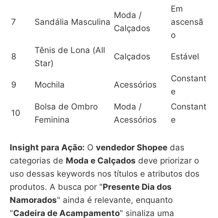
Em
Moda /
7
Sandália Masculina
ascensã
Calçados
o
Tênis de Lona (All
8
Calçados
Estável
Star)
Constant
9
Mochila
Acessórios
e
Bolsa de Ombro
Moda /
Constant
10
Feminina
Acessórios
e
Insight para Ação:
O
vendedor Shopee
das
categorias de
Moda e Calçados
deve priorizar o
uso dessas keywords nos títulos e atributos dos
produtos. A busca por "
Presente Dia dos
Namorados
" ainda é relevante, enquanto
"
Cadeira de Acampamento
" sinaliza uma