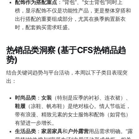
配饰作为搭配重点
：“背包”、“女士背包”同时上
榜，显示配饰不仅是功能性产品，更是整体穿搭和
出行搭配的重要组成部分，尤其在换季购置新衣
时，配套购买需求旺盛。
热销品类洞察 (基于CFS热销品趋
势)
结合关键词趋势与平台活动，本周以下子类目表现突
出：
时尚品类
：
女装
（特别是应季的衬衫、连衣裙）、
鞋履
（凉鞋、帆布鞋）是绝对核心。情人节临近，
带有浪漫、精致元素的女士服饰和配饰（如背包）
有望进一步增长。
生活品类
：
家居家具
和
户外露营
用品需求明确。“露