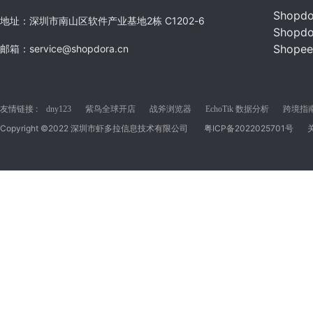
Shopd
地址：深圳市南山区软件产业基地2栋 C1202-6
Shopd
Shope
邮箱：service@shopdora.cn
友情链接 :
dny123
紫鸟全球开店
战斧浏览器
EchoTik 数据分析
跨境指南C
Copyright ©2022 深圳市虾多拉信息技术有限公司
粤ICP备2022025701号