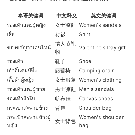
泰语关键词
中文释义
英文关键词
รองเท้าแตะผู้หญิง
女士凉鞋
Women's sandals
เสื้อ
衬衫
Shirt
情人节礼
ของขวัญวาเลนไทน์
Valentine's Day gift
物
รองเท้า
鞋子
Shoe
เก้าอี้แคมป์ปิ้ง
露营椅
Camping chair
เสื้อผ้าผู้หญิง
女士服装
Women's clothing
รองเท้าแตะผู้ชาย
男士凉鞋
Men's sandals
รองเท้าผ้าใบ
帆布鞋
Canvas shoes
กระเป๋าสะพายข้าง
背包
Shoulder bag
กระเป๋าสะพายข้างผู้
Women's shoulder
女士背包
หญิง
bag