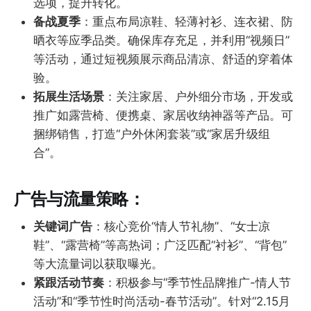
选项，提升转化。
备战夏季
：重点布局凉鞋、轻薄衬衫、连衣裙、防
晒衣等应季品类。确保库存充足，并利用“视频日”
等活动，通过短视频展示商品清凉、舒适的穿着体
验。
拓展生活场景
：关注家居、户外细分市场，开发或
推广如露营椅、便携桌、家居收纳神器等产品。可
捆绑销售，打造“户外休闲套装”或“家居升级组
合”。
广告与流量策略：
关键词广告
：核心竞价“情人节礼物”、“女士凉
鞋”、“露营椅”等高热词；广泛匹配“衬衫”、“背包”
等大流量词以获取曝光。
紧跟活动节奏
：积极参与“季节性品牌推广-情人节
活动”和“季节性时尚活动-春节活动”。针对“2.15月