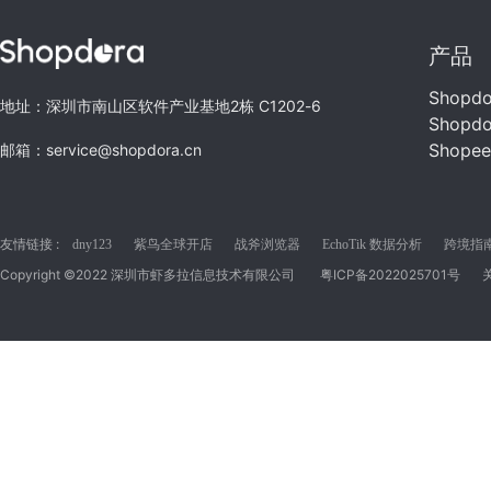
产品
Shopd
地址：深圳市南山区软件产业基地2栋 C1202-6
Shopd
Shope
邮箱：service@shopdora.cn
友情链接 :
dny123
紫鸟全球开店
战斧浏览器
EchoTik 数据分析
跨境指南C
Copyright ©2022 深圳市虾多拉信息技术有限公司
粤ICP备2022025701号