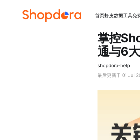
首页
虾皮数据工具
免
掌控Sh
通与6
shopdora-help
最后更新于
01 Jul 