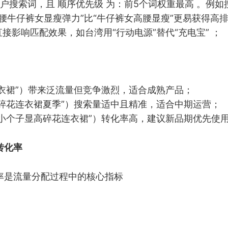
户搜索词，且 顺序优先级 为：前5个词权重最高 。例如
高腰牛仔裤女显瘦弹力”比“牛仔裤女高腰显瘦”更易获得高
直接影响匹配效果，如台湾用“行动电源”替代“充电宝” ；
连衣裙”）带来泛流量但竞争激烈，适合成熟产品；
“碎花连衣裙夏季”）搜索量适中且精准，适合中期运营；
“小个子显高碎花连衣裙”）转化率高，建议新品期优先使
转化率
率是流量分配过程中的核心指标