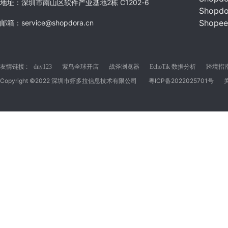
地址：深圳市南山区软件产业基地2栋 C1202-6
Shopd
Shope
邮箱：service@shopdora.cn
友情链接 :
dny123
紫鸟全球开店
战斧浏览器
EchoTik 数据分析
跨境指南C
Copyright ©2022 深圳市虾多拉信息技术有限公司
粤ICP备2022025701号