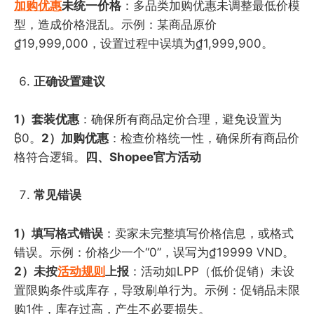
加购优惠
未统一价格
：多品类加购优惠未调整最低价模
型，造成价格混乱。示例：某商品原价
₫19,999,000，设置过程中误填为₫1,999,900。
正确设置建议
1）套装优惠
：确保所有商品定价合理，避免设置为
₿0。
2）加购优惠
：检查价格统一性，确保所有商品价
格符合逻辑。
四、Shopee官方活动
常见错误
1）填写格式错误
：卖家未完整填写价格信息，或格式
错误。示例：价格少一个“0”，误写为₫19999 VND。
2）未按
活动规则
上报
：活动如LPP（低价促销）未设
置限购条件或库存，导致刷单行为。示例：促销品未限
购1件，库存过高，产生不必要损失。