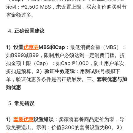
示例：₱2,500 MBS，未设置上限，买家高价购买时节
省金额过多。
正确设置建议
1）设置
优惠券
MBS和Cap
：最低消费金额（MBS）：
如₿999减₿99，限制用户必须达到一定消费门槛。折
扣金额上限（Cap）：如Cap ₱1,000，防止用户单次
折扣超预算。
2）验证生效逻辑
：用测试账号模拟下
单，验证优惠券条件是否正确触发。
三、套装优惠与加
购优惠
常见错误
1）
套装优惠
设置错误
：卖家将套餐商品定价为零，导
致免费送出。示例：价值₿300的套餐设置为₿0。
2）