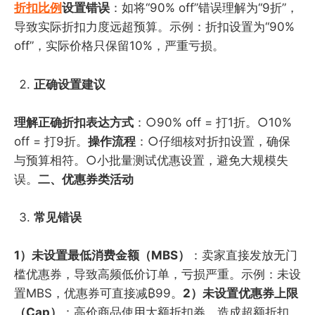
折扣比例
设置错误
：如将“90% off”错误理解为“9折”，
导致实际折扣力度远超预算。示例：折扣设置为“90%
off”，实际价格只保留10%，严重亏损。
正确设置建议
理解正确折扣表达方式
：○90% off = 打1折。○10%
off = 打9折。
操作流程
：○仔细核对折扣设置，确保
与预算相符。○小批量测试优惠设置，避免大规模失
误。
二、优惠券类活动
常见错误
1）未设置最低消费金额（MBS）
：卖家直接发放无门
槛优惠券，导致高频低价订单，亏损严重。示例：未设
置MBS，优惠券可直接减₿99。
2）未设置优惠券上限
（Cap）
：高价商品使用大额折扣券，造成超额折扣。