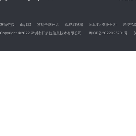
友情链接 :
dny123
紫鸟全球开店
战斧浏览器
EchoTik 数据分析
跨境指南C
Copyright ©2022 深圳市虾多拉信息技术有限公司
粤ICP备2022025701号