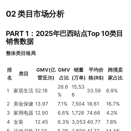
02 类目市场分析
PART 1：2025年巴西站点Top 10类目
销售数据
整体类目格局
排
GMV(亿
GMV
销量
平均价
跨境卖
类目
名
雷亚尔)
占比
(万单)
格(R$)
家占比
26.6
15,53
1
家居生活
52.18
33.59
6.9%
%
6
2
美妆保健
13.97
7.1%
7,504
18.61
16.7%
3
家用电器
12.90
6.6%
1,728
74.66
4.2%
4
女装
12.45
6.3%
3,053
40.77
7.8%
5
运动户外
11.23
5.7%
2,690
41.77
14.4%