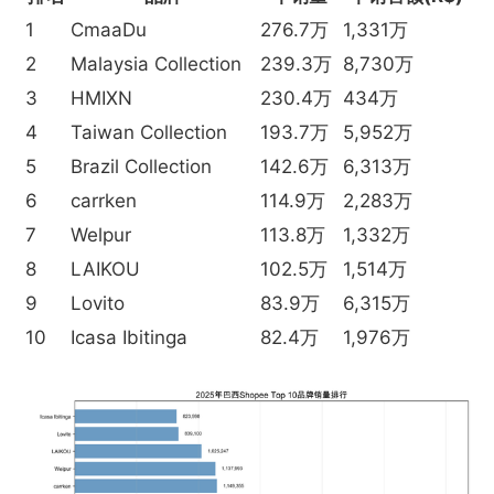
1
CmaaDu
276.7万
1,331万
2
Malaysia Collection
239.3万
8,730万
3
HMIXN
230.4万
434万
4
Taiwan Collection
193.7万
5,952万
5
Brazil Collection
142.6万
6,313万
6
carrken
114.9万
2,283万
7
Welpur
113.8万
1,332万
8
LAIKOU
102.5万
1,514万
9
Lovito
83.9万
6,315万
10
Icasa Ibitinga
82.4万
1,976万