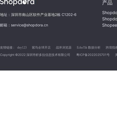
产品
Shopd
地址：深圳市南山区软件产业基地2栋 C1202-6
Shopd
Shope
邮箱：service@shopdora.cn
友情链接 :
dny123
紫鸟全球开店
战斧浏览器
EchoTik 数据分析
跨境指南C
Copyright ©2022 深圳市虾多拉信息技术有限公司
粤ICP备2022025701号