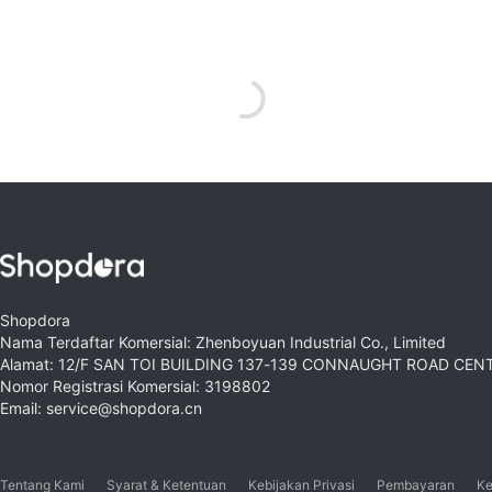
Shopdora
Nama Terdaftar Komersial: Zhenboyuan Industrial Co., Limited
Alamat: 12/F SAN TOI BUILDING 137-139 CONNAUGHT ROAD CE
Nomor Registrasi Komersial: 3198802
Email: service@shopdora.cn
Tentang Kami
Syarat & Ketentuan
Kebijakan Privasi
Pembayaran
Ke