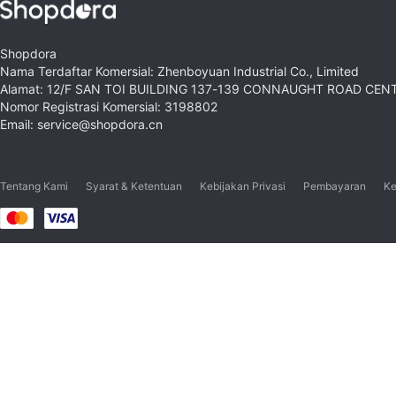
Shopdora
Nama Terdaftar Komersial: Zhenboyuan Industrial Co., Limited
Alamat: 12/F SAN TOI BUILDING 137-139 CONNAUGHT ROAD CE
Nomor Registrasi Komersial: 3198802
Email: service@shopdora.cn
Tentang Kami
Syarat & Ketentuan
Kebijakan Privasi
Pembayaran
Ke