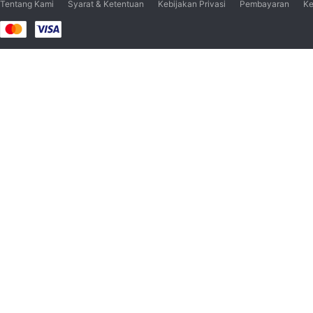
Tentang Kami
Syarat & Ketentuan
Kebijakan Privasi
Pembayaran
Ke