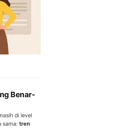
ang Benar-
asih di level
lu sama:
tren