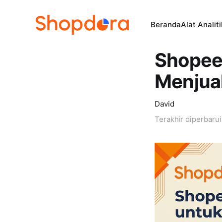
Beranda
Alat Analit
Shopee 
Menjual
David
Terakhir diperbaru