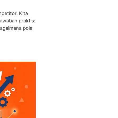
etitor. Kita
jawaban praktis:
bagaimana pola