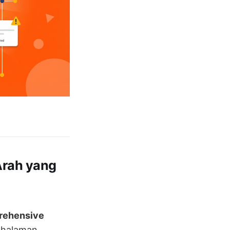
rah yang
rehensive
a halaman