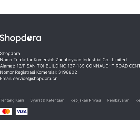
Shopdora
Nama Terdaftar Komersial: Zhenboyuan Industrial Co., Limited
Alamat: 12/F SAN TOI BUILDING 137-139 CONNAUGHT ROAD CE
Nomor Registrasi Komersial: 3198802
Email: service@shopdora.cn
Tentang Kami
Syarat & Ketentuan
Kebijakan Privasi
Pembayaran
Ke