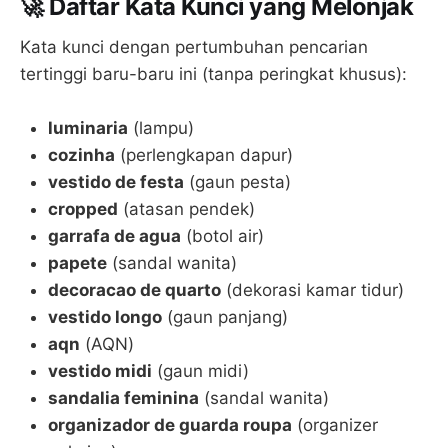
🚀 Daftar Kata Kunci yang Melonjak
Kata kunci dengan pertumbuhan pencarian
tertinggi baru-baru ini (tanpa peringkat khusus):
luminaria
(lampu)
cozinha
(perlengkapan dapur)
vestido de festa
(gaun pesta)
cropped
(atasan pendek)
garrafa de agua
(botol air)
papete
(sandal wanita)
decoracao de quarto
(dekorasi kamar tidur)
vestido longo
(gaun panjang)
aqn
(AQN)
vestido midi
(gaun midi)
sandalia feminina
(sandal wanita)
organizador de guarda roupa
(organizer