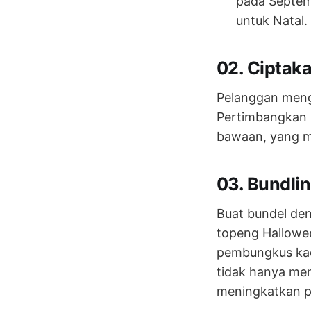
pada Septem
untuk Natal.
02. Ciptak
Pelanggan meng
Pertimbangkan p
bawaan, yang m
03. Bundli
Buat bundel den
topeng Hallowe
pembungkus kad
tidak hanya me
meningkatkan p