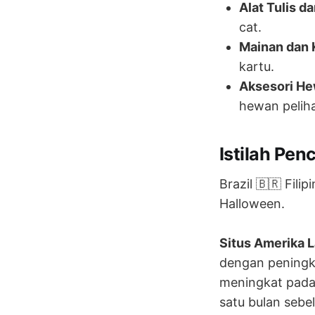
Alat Tulis d
cat.
Mainan dan K
kartu.
Aksesori He
hewan pelih
Istilah Pen
Brazil 🇧🇷 Fili
Halloween.
Situs Amerika La
dengan peningkat
meningkat pada
satu bulan seb