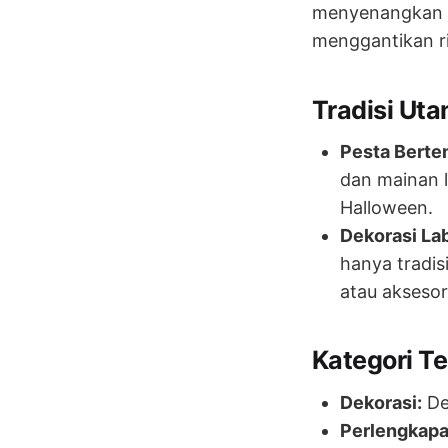
menyenangkan al
menggantikan rit
Tradisi Uta
Pesta Berte
dan mainan l
Halloween.
Dekorasi La
hanya tradis
atau aksesor
Kategori Te
Dekorasi:
De
Perlengkapa