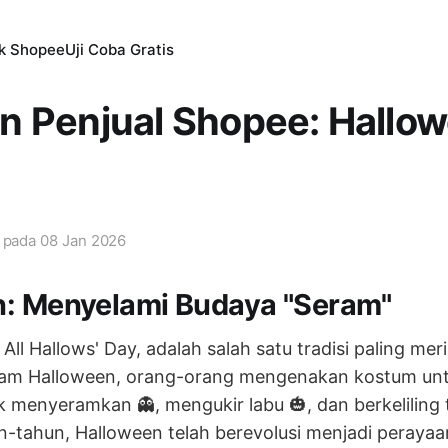
ik Shopee
Uji Coba Gratis
n Penjual Shopee: Hallo
i pada
08 Jan 2026
: Menyelami Budaya "Seram"
All Hallows' Day, adalah salah satu tradisi paling mer
lam Halloween, orang-orang mengenakan kostum un
 menyeramkan 👻, mengukir labu 🎃, dan berkeliling t
-tahun, Halloween telah berevolusi menjadi peraya