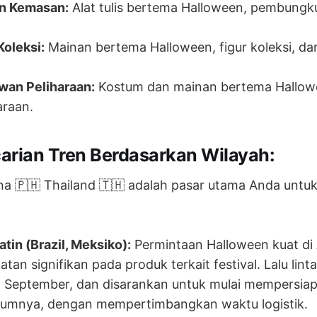
an Kemasan:
Alat tulis bertema Halloween, pembungku
oleksi:
Mainan bertema Halloween, figur koleksi, d
wan Peliharaan:
Kostum dan mainan bertema Hallow
araan.
carian Tren Berdasarkan Wilayah:
pina 🇵🇭 Thailand 🇹🇭 adalah pasar utama Anda untu
tin (Brazil, Meksiko):
Permintaan Halloween kuat di 
an signifikan pada produk terkait festival. Lalu linta
 September, dan disarankan untuk mulai mempersiap
elumnya, dengan mempertimbangkan waktu logistik.