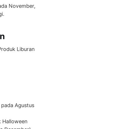
pada November,
i.
an
Produk Liburan
 pada Agustus
k Halloween