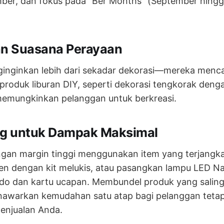
ber, dan fokus pada "Ber Months" (September hing
an Suasana Perayaan
inginkan lebih dari sekadar dekorasi—mereka menca
roduk liburan DIY, seperti dekorasi tengkorak den
emungkinkan pelanggan untuk berkreasi.
ng untuk Dampak Maksimal
gan margin tinggi menggunakan item yang terjangkau
en dengan kit melukis, atau pasangkan lampu LED N
o dan kartu ucapan. Membundel produk yang saling
nawarkan kemudahan satu atap bagi pelanggan tetap
enjualan Anda.