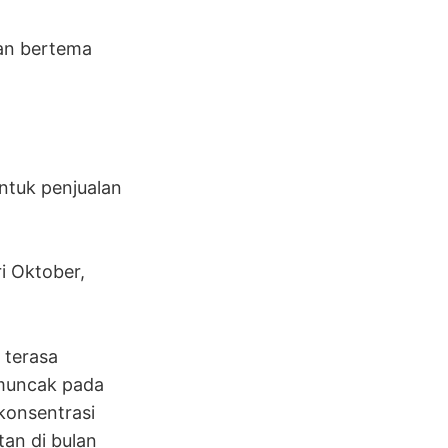
an bertema
untuk penjualan
i Oktober,
 terasa
emuncak pada
konsentrasi
an di bulan