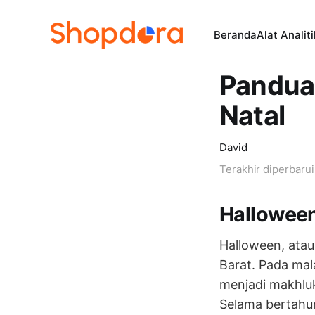
Beranda
Alat Analit
Pandua
Natal
David
Terakhir diperbaru
Halloween
Halloween, atau 
Barat. Pada ma
menjadi makhluk
Selama bertahun