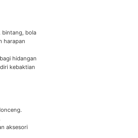
bintang, bola
n harapan
rbagi hidangan
iri kebaktian
lonceng.
.
an aksesori