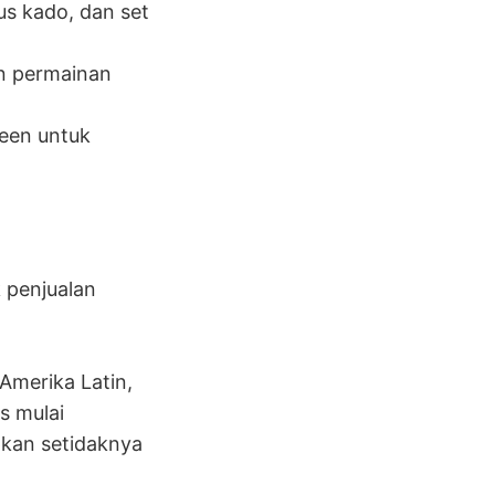
s kado, dan set
an permainan
een untuk
k penjualan
Amerika Latin,
s mulai
kan setidaknya