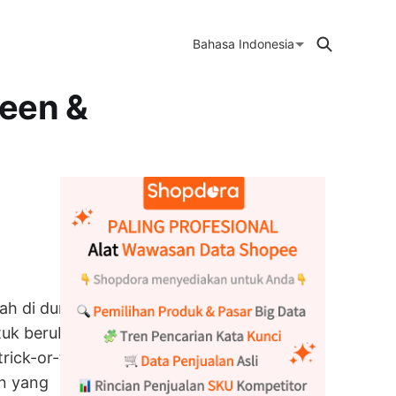
Bahasa Indonesia
ween &
iah di dunia
tuk berubah
rick-or-treat.
an yang