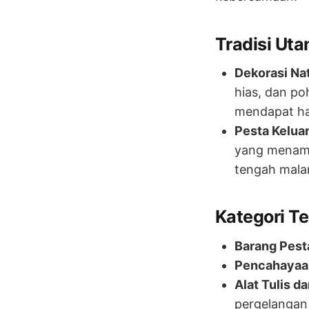
Tradisi Uta
Dekorasi Nat
hias, dan p
mendapat had
Pesta Keluar
yang menamp
tengah malam
Kategori Te
Barang Pest
Pencahayaa
Alat Tulis d
pergelangan