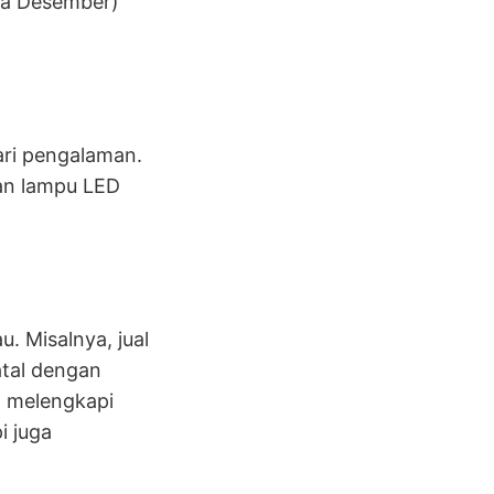
ga Desember)
ri pengalaman.
gan lampu LED
. Misalnya, jual
atal dengan
 melengkapi
i juga