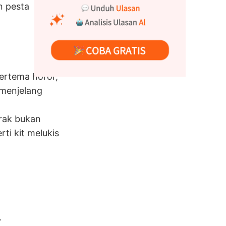
n pesta
ertema horor,
 menjelang
rak bukan
ti kit melukis
.