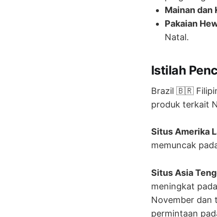
Mainan dan K
Pakaian Hew
Natal.
Istilah Pen
Brazil 🇧🇷 Fili
produk terkait N
Situs Amerika La
memuncak pada 
Situs Asia Tengg
meningkat pada
November dan t
permintaan pad