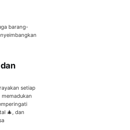
juga barang-
menyeimbangkan
 dan
irayakan setiap
al memadukan
emperingati
al 🎄, dan
sa