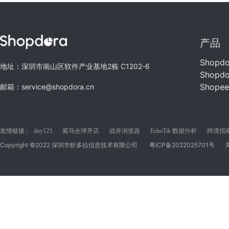
产品
Shopd
地址：深圳市南山区软件产业基地2栋 C1202-6
Shopd
Shope
邮箱：service@shopdora.cn
友情链接 :
dny123
紫鸟全球开店
战斧浏览器
EchoTik 数据分析
跨境指南C
Copyright ©2022 深圳市虾多拉信息技术有限公司
粤ICP备2022025701号